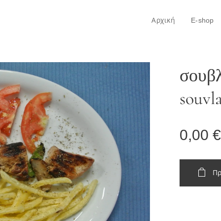
Αρχική
E-shop
σουβλ
souvl
0,00
€
Πρ